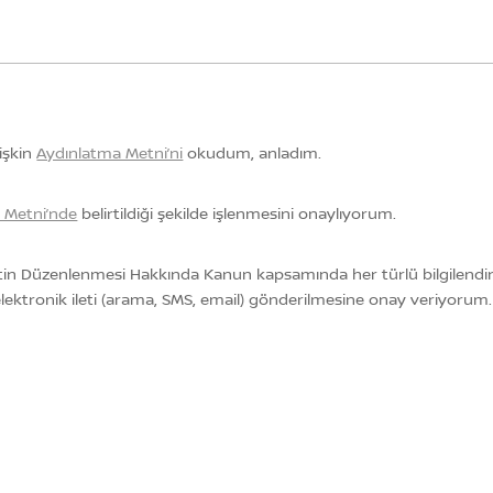
lişkin
Aydınlatma Metni’ni
okudum, anladım.
a Metni’nde
belirtildiği şekilde işlenmesini onaylıyorum.
etin Düzenlenmesi Hakkında Kanun kapsamında her türlü bilgilendirm
ri elektronik ileti (arama, SMS, email) gönderilmesine onay veriyorum.