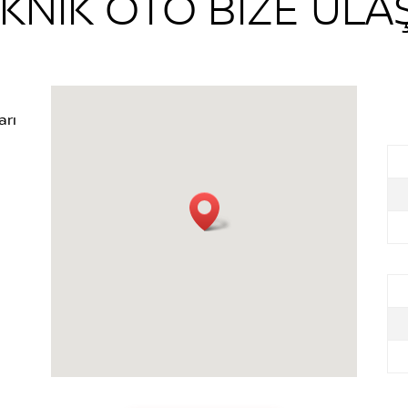
KNİK OTO BİZE ULA
arı