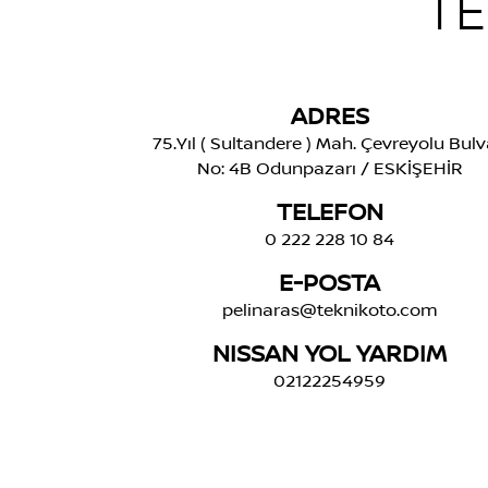
TE
ADRES
75.Yıl ( Sultandere ) Mah. Çevreyolu Bulv
No: 4B Odunpazarı / ESKİŞEHİR
TELEFON
0 222 228 10 84
E-POSTA
pelinaras@teknikoto.com
NISSAN YOL YARDIM
02122254959