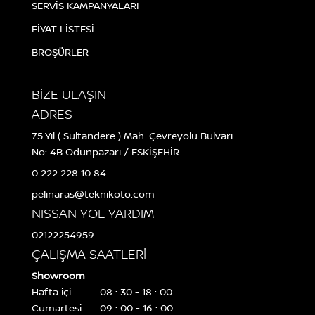
SERVİS KAMPANYALARI
FİYAT LİSTESİ
BROŞÜRLER
BİZE ULAŞIN
ADRES
75.Yıl ( Sultandere ) Mah. Çevreyolu Bulvarı
No: 4B Odunpazarı / ESKİŞEHİR
0 222 228 10 84
pelinaras@teknikoto.com
NISSAN YOL YARDIM
02122254959
ÇALIŞMA SAATLERİ
Showroom
Hafta içi
08 : 30 - 18 : 00
Cumartesi
09 : 00 - 16 : 00