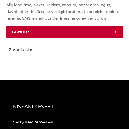
bilgilendirme, anket, reklam, tanıtım, pazarlama, açılış,
davet, etkinlik süreçleriyle ilgili tarafıma ticari elektronik ileti
(arama, SMS, email) gönderilmesine onay veriyorum.
GÖNDER
NISSANI KEŞFET
SATIŞ KAMPANYALARI