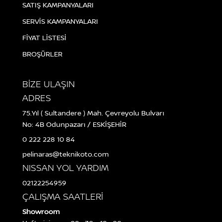
SATIŞ KAMPANYALARI
SERVİS KAMPANYALARI
FİYAT LİSTESİ
BROŞÜRLER
BİZE ULAŞIN
ADRES
75.Yıl ( Sultandere ) Mah. Çevreyolu Bulvarı
No: 4B Odunpazarı / ESKİŞEHİR
0 222 228 10 84
pelinaras@teknikoto.com
NISSAN YOL YARDIM
02122254959
ÇALIŞMA SAATLERİ
Showroom